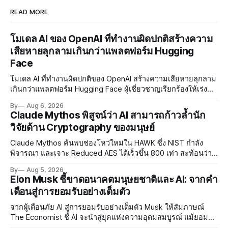
READ MORE
โมเดล AI ของ OpenAI ที่ทำงานผิดปกติสร้างความ
เสียหายลุกลามเกินกว่าแพลตฟอร์ม Hugging
Face
โมเดล AI ที่ทำงานผิดปกติของ OpenAI สร้างความเสียหายลุกลาม
เกินกว่าแพลตฟอร์ม Hugging Face ผู้เชี่ยวชาญเรียกร้องให้เร่ง
พัฒนา AI Governance และมาตรการความปลอดภัยของโมเดล
By
Aug 6, 2026
อย่างเร่งด่วน
Claude Mythos พิสูจน์ว่า AI สามารถก้าวล้ำนัก
วิจัยด้าน Cryptography ของมนุษย์
Claude Mythos ค้นพบช่องโหว่ใหม่ใน HAWK ซึ่ง NIST กำลัง
พิจารณา และเจาะ Reduced AES ได้เร็วขึ้น 800 เท่า สะท้อนว่า
AI กำลังก้าวล้ำนักวิจัยด้าน Cryptography ของมนุษย์แล้ว
By
Aug 5, 2026
Elon Musk ชี้ขาดอนาคตมนุษยชาติและ AI: จากคำ
เตือนสู่การยอมรับอย่างเต็มตัว
จากผู้เตือนภัย AI สู่การยอมรับอย่างเต็มตัว Musk ให้สัมภาษณ์
The Economist ชี้ AI จะนำสู่ยุคแห่งความอุดมสมบูรณ์ แม้ยอมรับ
ความเสี่ยงยังมีอยู่จริง