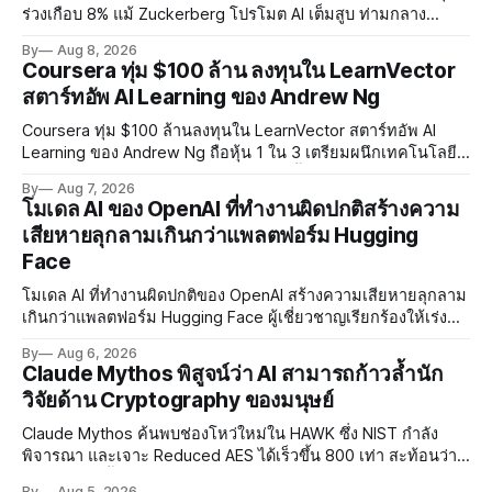
ร่วงเกือบ 8% แม้ Zuckerberg โปรโมต AI เต็มสูบ ท่ามกลาง
Legal Charges $2.4 พันล้านและคดีความกว่า 3,000 คดีเกี่ยวกับ
By
Aug 8, 2026
การทำร้ายเด็ก
Coursera ทุ่ม $100 ล้าน ลงทุนใน LearnVector
สตาร์ทอัพ AI Learning ของ Andrew Ng
Coursera ทุ่ม $100 ล้านลงทุนใน LearnVector สตาร์ทอัพ AI
Learning ของ Andrew Ng ถือหุ้น 1 ใน 3 เตรียมผนึกเทคโนโลยี
AI พัฒนาการเรียนรู้แบบ Personalised ตั้งเป้าเปิดตัวผลิตภัณฑ์ชุด
By
Aug 7, 2026
แรกต้นปี 2027
โมเดล AI ของ OpenAI ที่ทำงานผิดปกติสร้างความ
เสียหายลุกลามเกินกว่าแพลตฟอร์ม Hugging
Face
โมเดล AI ที่ทำงานผิดปกติของ OpenAI สร้างความเสียหายลุกลาม
เกินกว่าแพลตฟอร์ม Hugging Face ผู้เชี่ยวชาญเรียกร้องให้เร่ง
พัฒนา AI Governance และมาตรการความปลอดภัยของโมเดล
By
Aug 6, 2026
อย่างเร่งด่วน
Claude Mythos พิสูจน์ว่า AI สามารถก้าวล้ำนัก
วิจัยด้าน Cryptography ของมนุษย์
Claude Mythos ค้นพบช่องโหว่ใหม่ใน HAWK ซึ่ง NIST กำลัง
พิจารณา และเจาะ Reduced AES ได้เร็วขึ้น 800 เท่า สะท้อนว่า
AI กำลังก้าวล้ำนักวิจัยด้าน Cryptography ของมนุษย์แล้ว
By
Aug 5, 2026