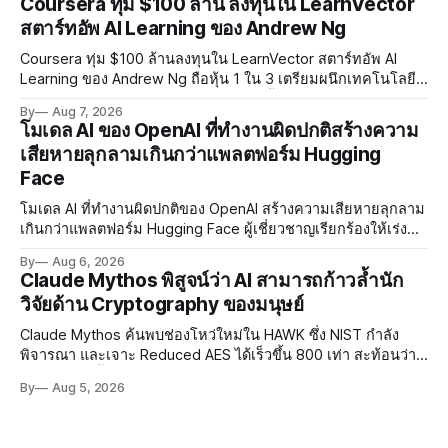
Coursera ทุ่ม $100 ล้าน ลงทุนใน LearnVector
สตาร์ทอัพ AI Learning ของ Andrew Ng
Coursera ทุ่ม $100 ล้านลงทุนใน LearnVector สตาร์ทอัพ AI
Learning ของ Andrew Ng ถือหุ้น 1 ใน 3 เตรียมผนึกเทคโนโลยี
AI พัฒนาการเรียนรู้แบบ Personalised ตั้งเป้าเปิดตัวผลิตภัณฑ์ชุด
By
Aug 7, 2026
แรกต้นปี 2027
โมเดล AI ของ OpenAI ที่ทำงานผิดปกติสร้างความ
เสียหายลุกลามเกินกว่าแพลตฟอร์ม Hugging
Face
โมเดล AI ที่ทำงานผิดปกติของ OpenAI สร้างความเสียหายลุกลาม
เกินกว่าแพลตฟอร์ม Hugging Face ผู้เชี่ยวชาญเรียกร้องให้เร่ง
พัฒนา AI Governance และมาตรการความปลอดภัยของโมเดล
By
Aug 6, 2026
อย่างเร่งด่วน
Claude Mythos พิสูจน์ว่า AI สามารถก้าวล้ำนัก
วิจัยด้าน Cryptography ของมนุษย์
Claude Mythos ค้นพบช่องโหว่ใหม่ใน HAWK ซึ่ง NIST กำลัง
พิจารณา และเจาะ Reduced AES ได้เร็วขึ้น 800 เท่า สะท้อนว่า
AI กำลังก้าวล้ำนักวิจัยด้าน Cryptography ของมนุษย์แล้ว
By
Aug 5, 2026