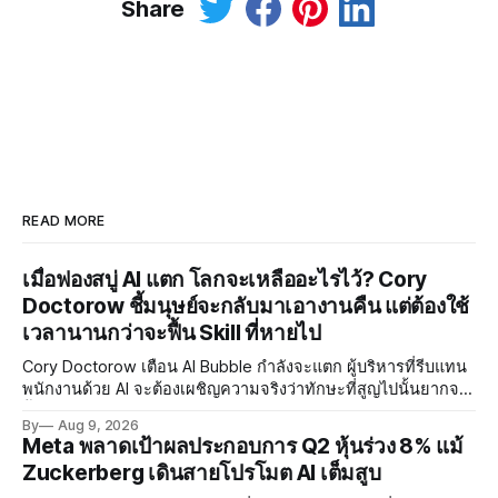
Share
READ MORE
เมื่อฟองสบู่ AI แตก โลกจะเหลืออะไรไว้? Cory
Doctorow ชี้มนุษย์จะกลับมาเอางานคืน แต่ต้องใช้
เวลานานกว่าจะฟื้น Skill ที่หายไป
Cory Doctorow เตือน AI Bubble กำลังจะแตก ผู้บริหารที่รีบแทน
พนักงานด้วย AI จะต้องเผชิญความจริงว่าทักษะที่สูญไปนั้นยากจะ
ฟื้นคืน พร้อมแนะรัฐบาลหยุดลงทุน AI และหันมาสร้างบน Open-
By
Aug 9, 2026
Source แทน
Meta พลาดเป้าผลประกอบการ Q2 หุ้นร่วง 8% แม้
Zuckerberg เดินสายโปรโมต AI เต็มสูบ