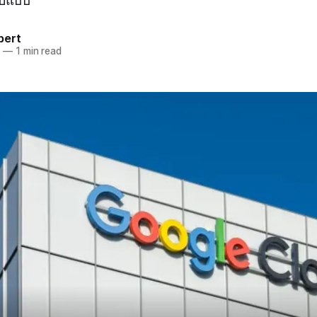
รูปแบบ
pert
6
—
1 min read