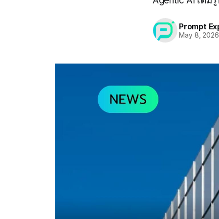
Agentic AI เต็ม
Prompt Ex
May 8, 202