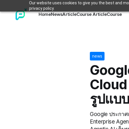
Our website uses cookies to give you the best and mos
privacy policy.
Home
News
Article
Course Article
Course
news
Google
Cloud 
รูปแบ
Google ประกาศเป
Enterprise Agent