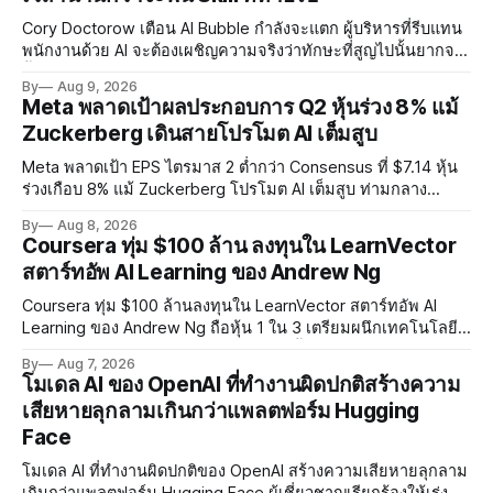
Cory Doctorow เตือน AI Bubble กำลังจะแตก ผู้บริหารที่รีบแทน
พนักงานด้วย AI จะต้องเผชิญความจริงว่าทักษะที่สูญไปนั้นยากจะ
ฟื้นคืน พร้อมแนะรัฐบาลหยุดลงทุน AI และหันมาสร้างบน Open-
By
Aug 9, 2026
Source แทน
Meta พลาดเป้าผลประกอบการ Q2 หุ้นร่วง 8% แม้
Zuckerberg เดินสายโปรโมต AI เต็มสูบ
Meta พลาดเป้า EPS ไตรมาส 2 ต่ำกว่า Consensus ที่ $7.14 หุ้น
ร่วงเกือบ 8% แม้ Zuckerberg โปรโมต AI เต็มสูบ ท่ามกลาง
Legal Charges $2.4 พันล้านและคดีความกว่า 3,000 คดีเกี่ยวกับ
By
Aug 8, 2026
การทำร้ายเด็ก
Coursera ทุ่ม $100 ล้าน ลงทุนใน LearnVector
สตาร์ทอัพ AI Learning ของ Andrew Ng
Coursera ทุ่ม $100 ล้านลงทุนใน LearnVector สตาร์ทอัพ AI
Learning ของ Andrew Ng ถือหุ้น 1 ใน 3 เตรียมผนึกเทคโนโลยี
AI พัฒนาการเรียนรู้แบบ Personalised ตั้งเป้าเปิดตัวผลิตภัณฑ์ชุด
By
Aug 7, 2026
แรกต้นปี 2027
โมเดล AI ของ OpenAI ที่ทำงานผิดปกติสร้างความ
เสียหายลุกลามเกินกว่าแพลตฟอร์ม Hugging
Face
โมเดล AI ที่ทำงานผิดปกติของ OpenAI สร้างความเสียหายลุกลาม