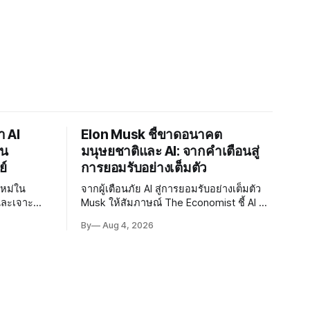
า AI
Elon Musk ชี้ขาดอนาคต
าน
มนุษยชาติและ AI: จากคำเตือนสู่
ย์
การยอมรับอย่างเต็มตัว
ใหม่ใน
จากผู้เตือนภัย AI สู่การยอมรับอย่างเต็มตัว
และเจาะ
Musk ให้สัมภาษณ์ The Economist ชี้ AI จะ
่า สะท้อนว่า
นำสู่ยุคแห่งความอุดมสมบูรณ์ แม้ยอมรับ
By
Aug 4, 2026
ptography
ความเสี่ยงยังมีอยู่จริง