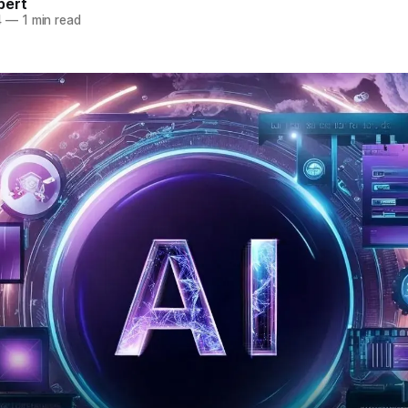
pert
4
—
1 min read