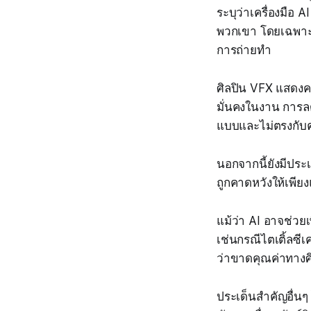
ระบุว่าเครื่องมือ
พวกเขา โดยเฉพาะใ
การถ่ายทำ
ศิลปิน VFX แสดงค
มั่นคงในงาน การลด
แบบและไม่ตรงกับ
นอกจากนี้ยังมีประ
ถูกคาดหวังให้เพีย
แม้ว่า AI อาจช่ว
เช่นกรณีไตเติ้ลซีเ
ว่าขาดคุณค่าทางศ
ประเด็นสำคัญอื่นๆ