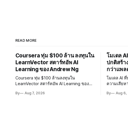
READ MORE
Coursera ทุ่ม $100 ล้าน ลงทุนใน
โมเดล AI
LearnVector สตาร์ทอัพ AI
ปกติสร้า
Learning ของ Andrew Ng
กว่าแพล
Coursera ทุ่ม $100 ล้านลงทุนใน
โมเดล AI ท
LearnVector สตาร์ทอัพ AI Learning ของ
ความเสียห
Andrew Ng ถือหุ้น 1 ใน 3 เตรียมผนึก
Hugging Fac
By
Aug 7, 2026
By
Aug 6,
เทคโนโลยี AI พัฒนาการเรียนรู้แบบ
พัฒนา AI 
Personalised ตั้งเป้าเปิดตัวผลิตภัณฑ์ชุดแรก
ปลอดภัยของ
ต้นปี 2027