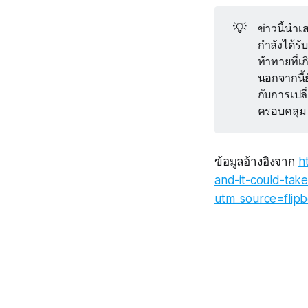
💡
ข่าวนี้นำ
กำลังได้ร
ท้าทายที่
นอกจากนี้
กับการเปลี
ครอบคลุม
ข้อมูลอ้างอิงจาก
h
and-it-could-tak
utm_source=flipb