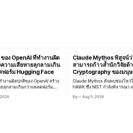
 ของ OpenAI ที่ทำงานผิด
Claude Mythos พิสูจน์ว่
งความเสียหายลุกลามเกิน
สามารถก้าวล้ำนักวิจัยด้
ตฟอร์ม Hugging Face
Cryptography ของมนุษ
ี่ทำงานผิดปกติของ OpenAI สร้าง
Claude Mythos ค้นพบช่องโหว่
ายลุกลามเกินกว่าแพลตฟอร์ม
HAWK ซึ่ง NIST กำลังพิจารณา 
e ผู้เชี่ยวชาญเรียกร้องให้เร่ง
Reduced AES ได้เร็วขึ้น 800 เท
 2026
By
Aug 5, 2026
Governance และมาตรการความ
AI กำลังก้าวล้ำนักวิจัยด้าน Cry
โมเดลอย่างเร่งด่วน
ของมนุษย์แล้ว