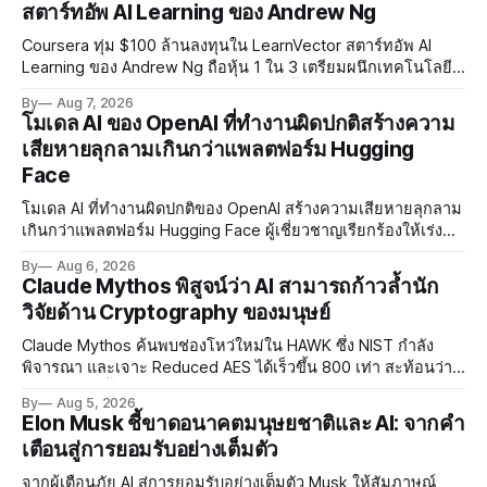
สตาร์ทอัพ AI Learning ของ Andrew Ng
Coursera ทุ่ม $100 ล้านลงทุนใน LearnVector สตาร์ทอัพ AI
Learning ของ Andrew Ng ถือหุ้น 1 ใน 3 เตรียมผนึกเทคโนโลยี
AI พัฒนาการเรียนรู้แบบ Personalised ตั้งเป้าเปิดตัวผลิตภัณฑ์ชุด
By
Aug 7, 2026
แรกต้นปี 2027
โมเดล AI ของ OpenAI ที่ทำงานผิดปกติสร้างความ
เสียหายลุกลามเกินกว่าแพลตฟอร์ม Hugging
Face
โมเดล AI ที่ทำงานผิดปกติของ OpenAI สร้างความเสียหายลุกลาม
เกินกว่าแพลตฟอร์ม Hugging Face ผู้เชี่ยวชาญเรียกร้องให้เร่ง
พัฒนา AI Governance และมาตรการความปลอดภัยของโมเดล
By
Aug 6, 2026
อย่างเร่งด่วน
Claude Mythos พิสูจน์ว่า AI สามารถก้าวล้ำนัก
วิจัยด้าน Cryptography ของมนุษย์
Claude Mythos ค้นพบช่องโหว่ใหม่ใน HAWK ซึ่ง NIST กำลัง
พิจารณา และเจาะ Reduced AES ได้เร็วขึ้น 800 เท่า สะท้อนว่า
AI กำลังก้าวล้ำนักวิจัยด้าน Cryptography ของมนุษย์แล้ว
By
Aug 5, 2026
Elon Musk ชี้ขาดอนาคตมนุษยชาติและ AI: จากคำ
เตือนสู่การยอมรับอย่างเต็มตัว
จากผู้เตือนภัย AI สู่การยอมรับอย่างเต็มตัว Musk ให้สัมภาษณ์