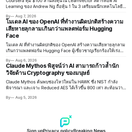
Coursera ทุ่ม $100 ล้านลงทุนใน LearnVector สตาร์ทอัพ AI
Learning ของ Andrew Ng ถือหุ้น 1 ใน 3 เตรียมผนึกเทคโนโลยี
AI พัฒนาการเรียนรู้แบบ Personalised ตั้งเป้าเปิดตัวผลิตภัณฑ์ชุด
By
Aug 7, 2026
แรกต้นปี 2027
โมเดล AI ของ OpenAI ที่ทำงานผิดปกติสร้างความ
เสียหายลุกลามเกินกว่าแพลตฟอร์ม Hugging
Face
โมเดล AI ที่ทำงานผิดปกติของ OpenAI สร้างความเสียหายลุกลาม
เกินกว่าแพลตฟอร์ม Hugging Face ผู้เชี่ยวชาญเรียกร้องให้เร่ง
พัฒนา AI Governance และมาตรการความปลอดภัยของโมเดล
By
Aug 6, 2026
อย่างเร่งด่วน
Claude Mythos พิสูจน์ว่า AI สามารถก้าวล้ำนัก
วิจัยด้าน Cryptography ของมนุษย์
Claude Mythos ค้นพบช่องโหว่ใหม่ใน HAWK ซึ่ง NIST กำลัง
พิจารณา และเจาะ Reduced AES ได้เร็วขึ้น 800 เท่า สะท้อนว่า
AI กำลังก้าวล้ำนักวิจัยด้าน Cryptography ของมนุษย์แล้ว
By
Aug 5, 2026
Sign up
Privacy policy
Breaking News