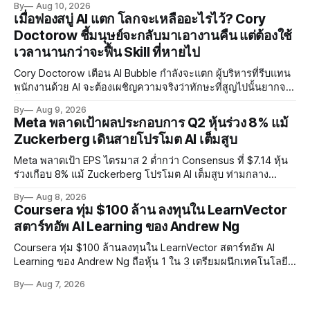
By
Aug 10, 2026
จังหวะการพัฒนา AI ท่ามกลางความกังวลด้าน RSI และ
เมื่อฟองสบู่ AI แตก โลกจะเหลืออะไรไว้? Cory
Misalignment
Doctorow ชี้มนุษย์จะกลับมาเอางานคืน แต่ต้องใช้
เวลานานกว่าจะฟื้น Skill ที่หายไป
Cory Doctorow เตือน AI Bubble กำลังจะแตก ผู้บริหารที่รีบแทน
พนักงานด้วย AI จะต้องเผชิญความจริงว่าทักษะที่สูญไปนั้นยากจะ
ฟื้นคืน พร้อมแนะรัฐบาลหยุดลงทุน AI และหันมาสร้างบน Open-
By
Aug 9, 2026
Source แทน
Meta พลาดเป้าผลประกอบการ Q2 หุ้นร่วง 8% แม้
Zuckerberg เดินสายโปรโมต AI เต็มสูบ
Meta พลาดเป้า EPS ไตรมาส 2 ต่ำกว่า Consensus ที่ $7.14 หุ้น
ร่วงเกือบ 8% แม้ Zuckerberg โปรโมต AI เต็มสูบ ท่ามกลาง
Legal Charges $2.4 พันล้านและคดีความกว่า 3,000 คดีเกี่ยวกับ
By
Aug 8, 2026
การทำร้ายเด็ก
Coursera ทุ่ม $100 ล้าน ลงทุนใน LearnVector
สตาร์ทอัพ AI Learning ของ Andrew Ng
Coursera ทุ่ม $100 ล้านลงทุนใน LearnVector สตาร์ทอัพ AI
Learning ของ Andrew Ng ถือหุ้น 1 ใน 3 เตรียมผนึกเทคโนโลยี
AI พัฒนาการเรียนรู้แบบ Personalised ตั้งเป้าเปิดตัวผลิตภัณฑ์ชุด
By
Aug 7, 2026
แรกต้นปี 2027