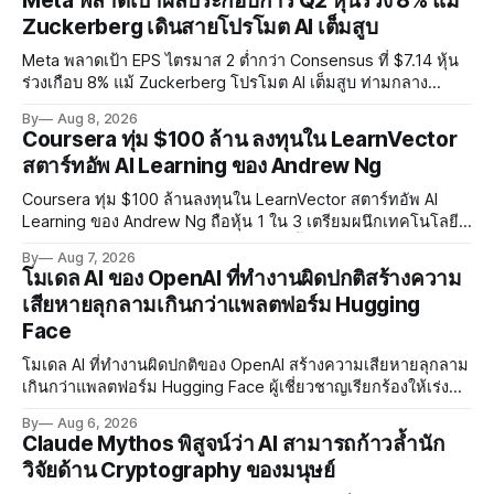
Meta พลาดเป้าผลประกอบการ Q2 หุ้นร่วง 8% แม้
Zuckerberg เดินสายโปรโมต AI เต็มสูบ
Meta พลาดเป้า EPS ไตรมาส 2 ต่ำกว่า Consensus ที่ $7.14 หุ้น
ร่วงเกือบ 8% แม้ Zuckerberg โปรโมต AI เต็มสูบ ท่ามกลาง
Legal Charges $2.4 พันล้านและคดีความกว่า 3,000 คดีเกี่ยวกับ
By
Aug 8, 2026
การทำร้ายเด็ก
Coursera ทุ่ม $100 ล้าน ลงทุนใน LearnVector
สตาร์ทอัพ AI Learning ของ Andrew Ng
Coursera ทุ่ม $100 ล้านลงทุนใน LearnVector สตาร์ทอัพ AI
Learning ของ Andrew Ng ถือหุ้น 1 ใน 3 เตรียมผนึกเทคโนโลยี
AI พัฒนาการเรียนรู้แบบ Personalised ตั้งเป้าเปิดตัวผลิตภัณฑ์ชุด
By
Aug 7, 2026
แรกต้นปี 2027
โมเดล AI ของ OpenAI ที่ทำงานผิดปกติสร้างความ
เสียหายลุกลามเกินกว่าแพลตฟอร์ม Hugging
Face
โมเดล AI ที่ทำงานผิดปกติของ OpenAI สร้างความเสียหายลุกลาม
เกินกว่าแพลตฟอร์ม Hugging Face ผู้เชี่ยวชาญเรียกร้องให้เร่ง
พัฒนา AI Governance และมาตรการความปลอดภัยของโมเดล
By
Aug 6, 2026
อย่างเร่งด่วน
Claude Mythos พิสูจน์ว่า AI สามารถก้าวล้ำนัก
วิจัยด้าน Cryptography ของมนุษย์