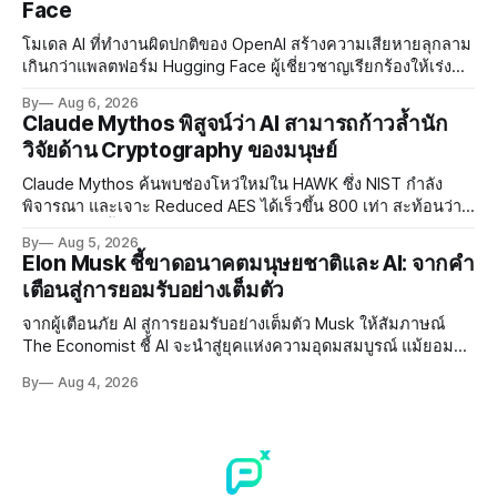
Face
โมเดล AI ที่ทำงานผิดปกติของ OpenAI สร้างความเสียหายลุกลาม
เกินกว่าแพลตฟอร์ม Hugging Face ผู้เชี่ยวชาญเรียกร้องให้เร่ง
พัฒนา AI Governance และมาตรการความปลอดภัยของโมเดล
By
Aug 6, 2026
อย่างเร่งด่วน
Claude Mythos พิสูจน์ว่า AI สามารถก้าวล้ำนัก
วิจัยด้าน Cryptography ของมนุษย์
Claude Mythos ค้นพบช่องโหว่ใหม่ใน HAWK ซึ่ง NIST กำลัง
พิจารณา และเจาะ Reduced AES ได้เร็วขึ้น 800 เท่า สะท้อนว่า
AI กำลังก้าวล้ำนักวิจัยด้าน Cryptography ของมนุษย์แล้ว
By
Aug 5, 2026
Elon Musk ชี้ขาดอนาคตมนุษยชาติและ AI: จากคำ
เตือนสู่การยอมรับอย่างเต็มตัว
จากผู้เตือนภัย AI สู่การยอมรับอย่างเต็มตัว Musk ให้สัมภาษณ์
The Economist ชี้ AI จะนำสู่ยุคแห่งความอุดมสมบูรณ์ แม้ยอมรับ
ความเสี่ยงยังมีอยู่จริง
By
Aug 4, 2026