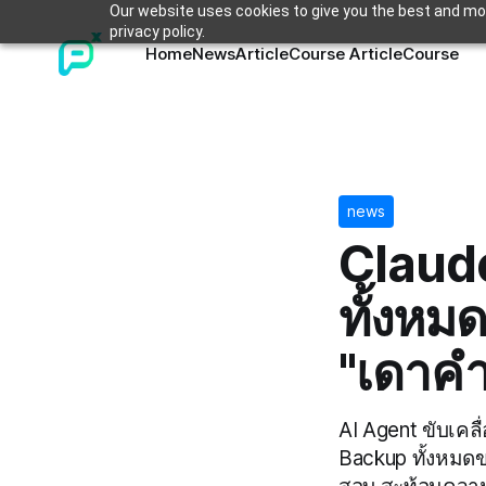
Our website uses cookies to give you the best and mos
privacy policy.
Home
News
Article
Course Article
Course
news
Claude
ทั้งหม
"เดาค
AI Agent ขับเคล
Backup ทั้งหมด