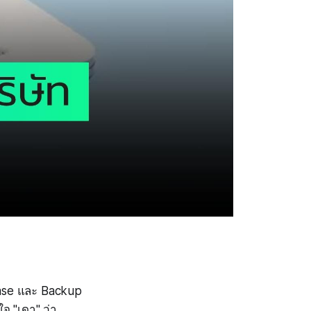
base และ Backup
จ "เดา" ว่า