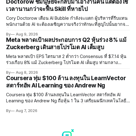
Doctorow ชี้มนุษย์จะกลับมาเอางานคืน แต่ต้องใช้
เวลานานกว่าจะฟื้น Skill ที่หายไป
Cory Doctorow เตือน AI Bubble กำลังจะแตก ผู้บริหารที่รีบแทน
พนักงานด้วย AI จะต้องเผชิญความจริงว่าทักษะที่สูญไปนั้นยากจะ
ฟื้นคืน พร้อมแนะรัฐบาลหยุดลงทุน AI และหันมาสร้างบน Open-
By
Aug 9, 2026
Source แทน
Meta พลาดเป้าผลประกอบการ Q2 หุ้นร่วง 8% แม้
Zuckerberg เดินสายโปรโมต AI เต็มสูบ
Meta พลาดเป้า EPS ไตรมาส 2 ต่ำกว่า Consensus ที่ $7.14 หุ้น
ร่วงเกือบ 8% แม้ Zuckerberg โปรโมต AI เต็มสูบ ท่ามกลาง
Legal Charges $2.4 พันล้านและคดีความกว่า 3,000 คดีเกี่ยวกับ
By
Aug 8, 2026
การทำร้ายเด็ก
Coursera ทุ่ม $100 ล้าน ลงทุนใน LearnVector
สตาร์ทอัพ AI Learning ของ Andrew Ng
Coursera ทุ่ม $100 ล้านลงทุนใน LearnVector สตาร์ทอัพ AI
Learning ของ Andrew Ng ถือหุ้น 1 ใน 3 เตรียมผนึกเทคโนโลยี
AI พัฒนาการเรียนรู้แบบ Personalised ตั้งเป้าเปิดตัวผลิตภัณฑ์ชุด
By
Aug 7, 2026
แรกต้นปี 2027