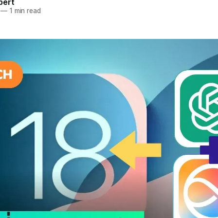
pert
—
1 min read