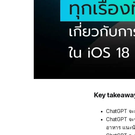
Key takeawa
ChatGPT จะถู
ChatGPT จะช่
อาหาร แนะนำ