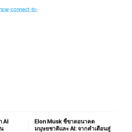
-now-connect-to-
า AI
Elon Musk ชี้ขาดอนาคต
าน
มนุษยชาติและ AI: จากคำเตือนสู่