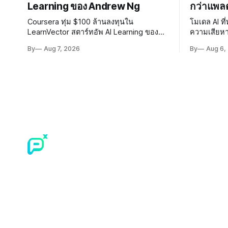
Learning ของ Andrew Ng
กว่าแพล
Coursera ทุ่ม $100 ล้านลงทุนใน
โมเดล AI ท
LearnVector สตาร์ทอัพ AI Learning ของ
ความเสียห
Andrew Ng ถือหุ้น 1 ใน 3 เตรียมผนึก
Hugging Fac
By
Aug 7, 2026
By
Aug 6,
เทคโนโลยี AI พัฒนาการเรียนรู้แบบ
พัฒนา AI 
Personalised ตั้งเป้าเปิดตัวผลิตภัณฑ์ชุดแรก
ปลอดภัยของ
ต้นปี 2027