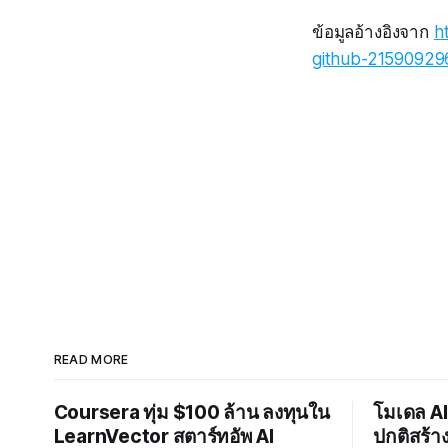
ข้อมูลอ้างอิงจาก
h
github-215909296
READ MORE
Coursera ทุ่ม $100 ล้าน ลงทุนใน
โมเดล AI
LearnVector สตาร์ทอัพ AI
ปกติสร้า