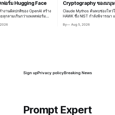
ตฟอร์ม Hugging Face
Cryptography ของมนุษ
ี่ทำงานผิดปกติของ OpenAI สร้าง
Claude Mythos ค้นพบช่องโหว่
ายลุกลามเกินกว่าแพลตฟอร์ม
HAWK ซึ่ง NIST กำลังพิจารณา 
e ผู้เชี่ยวชาญเรียกร้องให้เร่ง
Reduced AES ได้เร็วขึ้น 800 เท
 2026
By
Aug 5, 2026
Governance และมาตรการความ
AI กำลังก้าวล้ำนักวิจัยด้าน Cry
โมเดลอย่างเร่งด่วน
ของมนุษย์แล้ว
Sign up
Privacy policy
Breaking News
Prompt Expert