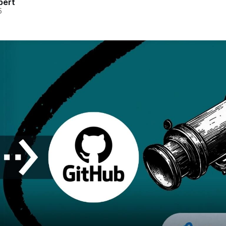
pert
5