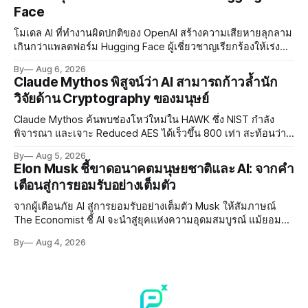
Face
โมเดล AI ที่ทำงานผิดปกติของ OpenAI สร้างความเสียหายลุกลาม
เกินกว่าแพลตฟอร์ม Hugging Face ผู้เชี่ยวชาญเรียกร้องให้เร่ง
พัฒนา AI Governance และมาตรการความปลอดภัยของโมเดล
By
Aug 6, 2026
อย่างเร่งด่วน
Claude Mythos พิสูจน์ว่า AI สามารถก้าวล้ำนัก
วิจัยด้าน Cryptography ของมนุษย์
Claude Mythos ค้นพบช่องโหว่ใหม่ใน HAWK ซึ่ง NIST กำลัง
พิจารณา และเจาะ Reduced AES ได้เร็วขึ้น 800 เท่า สะท้อนว่า
AI กำลังก้าวล้ำนักวิจัยด้าน Cryptography ของมนุษย์แล้ว
By
Aug 5, 2026
Elon Musk ชี้ขาดอนาคตมนุษยชาติและ AI: จากคำ
เตือนสู่การยอมรับอย่างเต็มตัว
จากผู้เตือนภัย AI สู่การยอมรับอย่างเต็มตัว Musk ให้สัมภาษณ์
The Economist ชี้ AI จะนำสู่ยุคแห่งความอุดมสมบูรณ์ แม้ยอมรับ
ความเสี่ยงยังมีอยู่จริง
By
Aug 4, 2026