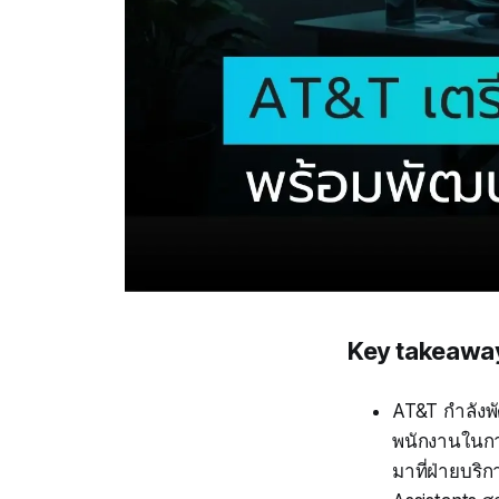
Key takeawa
AT&T กำลังพั
พนักงานในการ
มาที่ฝ่ายบริก