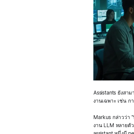
Assistants ยังส
งานเฉพาะ เช่น การ
Markus กล่าวว่า "ที
งาน LLM หลายตัวพร
assistant หนึ่งมี