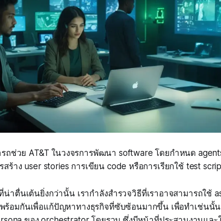
ามารถช่วย AT&T ในวงจรการพัฒนา software โดยกำหนด agent
สร้าง user stories การเขียน code หรือการเรียกใช้ test scrip
่น่าตื่นเต้นยิ่งกว่านั้น เรากำลังสำรวจวิธีที่เราอาจสามารถใช้ ass
้อมกันเพื่อแก้ปัญหาทางธุรกิจที่ซับซ้อนมากขึ้น เพื่อทำเช่นนั
 persona ของ orchestrator โดยรวม ซึ่งมีหน้าที่ประสานงานและใ