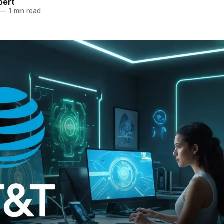
pert
—
1 min read