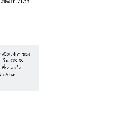
แสดงให้เห็นว่า
างยิ่งแฟนๆ ของ
es ใน iOS 18
 ที่น่าสนใจ
นำ AI มา