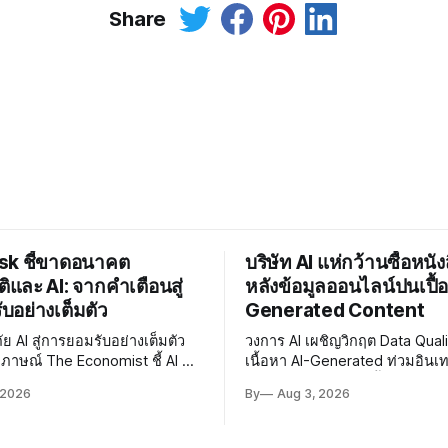
Share
sk ชี้ขาดอนาคต
บริษัท AI แห่กว้านซื้อหนัง
ิและ AI: จากคำเตือนสู่
หลังข้อมูลออนไลน์ปนเปื้อ
บอย่างเต็มตัว
Generated Content
ัย AI สู่การยอมรับอย่างเต็มตัว
วงการ AI เผชิญวิกฤต Data Qual
มภาษณ์ The Economist ชี้ AI จะ
เนื้อหา AI-Generated ท่วมอินเท
่งความอุดมสมบูรณ์ แม้ยอมรับ
บริษัทจึงหันมากว้านซื้อหนังสือพิ
 2026
By
Aug 3, 2026
งมีอยู่จริง
2022 ที่ปลอดการปนเปื้อน พร้อม
ประเด็น Copyright และ Data Poi
ซับซ้อน