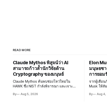
READ MORE
Claude Mythos พิสูจน์ว่า AI
Elon Mu
สามารถก้าวล้ำนักวิจัยด้าน
มนุษยชาต
Cryptography ของมนุษย์
การยอมรั
Claude Mythos ค้นพบช่องโหว่ใหม่ใน
จากผู้เตือนภ
HAWK ซึ่ง NIST กำลังพิจารณา และเจาะ
Musk ให้สั
Reduced AES ได้เร็วขึ้น 800 เท่า สะท้อนว่า
นำสู่ยุคแห
By
Aug 5, 2026
By
Aug 4,
AI กำลังก้าวล้ำนักวิจัยด้าน Cryptography
ความเสี่ยงยั
ของมนุษย์แล้ว