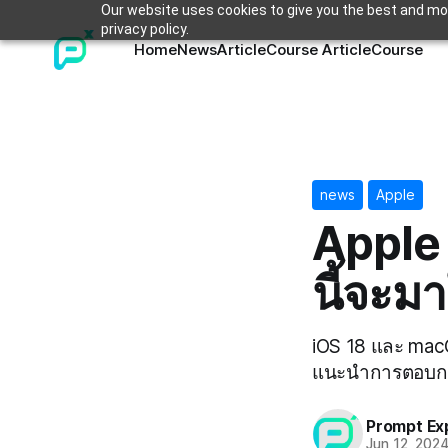
Our website uses cookies to give you the best and mos
privacy policy.
Home
News
Article
Course Article
Course
news
Apple
Apple 
นี้จะม
iOS 18 และ macOS
แนะนำการตอบกลั
Prompt Ex
Jun 12, 202