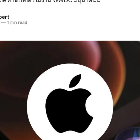
le คาดเปิดตัวในงาน WWDC มิถุนายนนี้
pert
6
—
1 min read