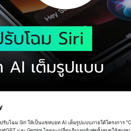
y
ปรับโฉม Siri ให้เป็นแชทบอท AI เต็มรูปแบบภายใต้โครงการ "C
ChatGPT และ Gemini โดยจะเปลี่ยนอินเทอร์เฟซทั้งหมดให้สนทน