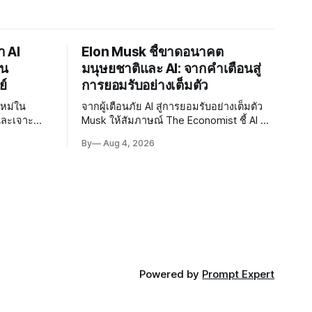
า AI
Elon Musk ชี้ขาดอนาคต
าน
มนุษยชาติและ AI: จากคำเตือนสู่
ย์
การยอมรับอย่างเต็มตัว
ใหม่ใน
จากผู้เตือนภัย AI สู่การยอมรับอย่างเต็มตัว
และเจาะ
Musk ให้สัมภาษณ์ The Economist ชี้ AI จะ
่า สะท้อนว่า
นำสู่ยุคแห่งความอุดมสมบูรณ์ แม้ยอมรับ
By
Aug 4, 2026
ptography
ความเสี่ยงยังมีอยู่จริง
Powered by
Prompt Expert