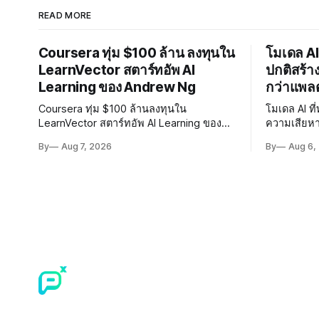
READ MORE
Coursera ทุ่ม $100 ล้าน ลงทุนใน
โมเดล AI
LearnVector สตาร์ทอัพ AI
ปกติสร้า
Learning ของ Andrew Ng
กว่าแพล
Coursera ทุ่ม $100 ล้านลงทุนใน
โมเดล AI ท
LearnVector สตาร์ทอัพ AI Learning ของ
ความเสียห
Andrew Ng ถือหุ้น 1 ใน 3 เตรียมผนึก
Hugging Fac
By
Aug 7, 2026
By
Aug 6,
เทคโนโลยี AI พัฒนาการเรียนรู้แบบ
พัฒนา AI 
Personalised ตั้งเป้าเปิดตัวผลิตภัณฑ์ชุดแรก
ปลอดภัยของ
ต้นปี 2027