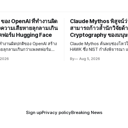
 ของ OpenAI ที่ทำงานผิด
Claude Mythos พิสูจน์ว่
งความเสียหายลุกลามเกิน
สามารถก้าวล้ำนักวิจัยด้
ตฟอร์ม Hugging Face
Cryptography ของมนุษ
ี่ทำงานผิดปกติของ OpenAI สร้าง
Claude Mythos ค้นพบช่องโหว่
ายลุกลามเกินกว่าแพลตฟอร์ม
HAWK ซึ่ง NIST กำลังพิจารณา 
e ผู้เชี่ยวชาญเรียกร้องให้เร่ง
Reduced AES ได้เร็วขึ้น 800 เท
 2026
By
Aug 5, 2026
Governance และมาตรการความ
AI กำลังก้าวล้ำนักวิจัยด้าน Cry
โมเดลอย่างเร่งด่วน
ของมนุษย์แล้ว
Sign up
Privacy policy
Breaking News