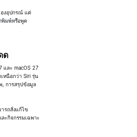
งของอุปกรณ์ แต่
ิมพ์หรือพูด
โดด
 27 และ macOS 27
นือกว่า Siri รุ่น
พ, การสรุปข้อมูล
มารถสั่งแก้ไข
ม และกิจกรรมเฉพาะ