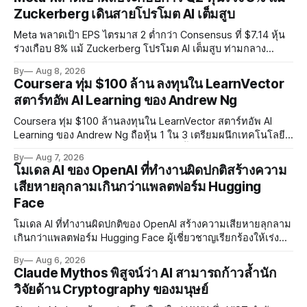
Zuckerberg เดินสายโปรโมต AI เต็มสูบ
Meta พลาดเป้า EPS ไตรมาส 2 ต่ำกว่า Consensus ที่ $7.14 หุ้น
ร่วงเกือบ 8% แม้ Zuckerberg โปรโมต AI เต็มสูบ ท่ามกลาง
Legal Charges $2.4 พันล้านและคดีความกว่า 3,000 คดีเกี่ยวกับ
By
Aug 8, 2026
การทำร้ายเด็ก
Coursera ทุ่ม $100 ล้าน ลงทุนใน LearnVector
สตาร์ทอัพ AI Learning ของ Andrew Ng
Coursera ทุ่ม $100 ล้านลงทุนใน LearnVector สตาร์ทอัพ AI
Learning ของ Andrew Ng ถือหุ้น 1 ใน 3 เตรียมผนึกเทคโนโลยี
AI พัฒนาการเรียนรู้แบบ Personalised ตั้งเป้าเปิดตัวผลิตภัณฑ์ชุด
By
Aug 7, 2026
แรกต้นปี 2027
โมเดล AI ของ OpenAI ที่ทำงานผิดปกติสร้างความ
เสียหายลุกลามเกินกว่าแพลตฟอร์ม Hugging
Face
โมเดล AI ที่ทำงานผิดปกติของ OpenAI สร้างความเสียหายลุกลาม
เกินกว่าแพลตฟอร์ม Hugging Face ผู้เชี่ยวชาญเรียกร้องให้เร่ง
พัฒนา AI Governance และมาตรการความปลอดภัยของโมเดล
By
Aug 6, 2026
อย่างเร่งด่วน
Claude Mythos พิสูจน์ว่า AI สามารถก้าวล้ำนัก
วิจัยด้าน Cryptography ของมนุษย์