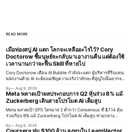
READ MORE
เมื่อฟองสบู่ AI แตก โลกจะเหลืออะไรไว้? Cory
Doctorow ชี้มนุษย์จะกลับมาเอางานคืน แต่ต้องใช้
เวลานานกว่าจะฟื้น Skill ที่หายไป
Cory Doctorow เตือน AI Bubble กำลังจะแตก ผู้บริหารที่รีบแทน
พนักงานด้วย AI จะต้องเผชิญความจริงว่าทักษะที่สูญไปนั้นยากจะ
ฟื้นคืน พร้อมแนะรัฐบาลหยุดลงทุน AI และหันมาสร้างบน Open-
By
Aug 9, 2026
Source แทน
Meta พลาดเป้าผลประกอบการ Q2 หุ้นร่วง 8% แม้
Zuckerberg เดินสายโปรโมต AI เต็มสูบ
Meta พลาดเป้า EPS ไตรมาส 2 ต่ำกว่า Consensus ที่ $7.14 หุ้น
ร่วงเกือบ 8% แม้ Zuckerberg โปรโมต AI เต็มสูบ ท่ามกลาง
Legal Charges $2.4 พันล้านและคดีความกว่า 3,000 คดีเกี่ยวกับ
By
Aug 8, 2026
การทำร้ายเด็ก
Coursera ทุ่ม $100 ล้าน ลงทุนใน LearnVector