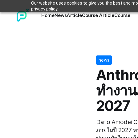
Our website uses cookies to give you the best and mos
privacy policy.
Home
News
Article
Course Article
Course
news
Anthro
ทำงาน
2027
Dario Amodei 
ภายในปี 2027 พ