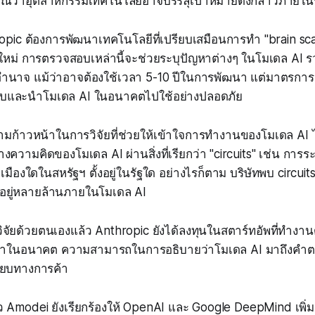
รณ์ว่าอุตสาหกรรมเทคโนโลยีอาจบรรลุเป้าหมายดังกล่าวภายใน
pic ต้องการพัฒนาเทคโนโลยีที่เปรียบเสมือนการทำ "brain sca
ใหม่ การตรวจสอบเหล่านี้จะช่วยระบุปัญหาต่างๆ ในโมเดล AI ร
นาจ แม้ว่าอาจต้องใช้เวลา 5-10 ปีในการพัฒนา แต่มาตรการเ
บและนำโมเดล AI ในอนาคตไปใช้อย่างปลอดภัย
ามก้าวหน้าในการวิจัยที่ช่วยให้เข้าใจการทำงานของโมเดล AI ได้
ความคิดของโมเดล AI ผ่านสิ่งที่เรียกว่า "circuits" เช่น การระบุ 
มืองใดในสหรัฐฯ ตั้งอยู่ในรัฐใด อย่างไรก็ตาม บริษัทพบ circuits เ
ีอยู่หลายล้านภายในโมเดล AI
จัยด้วยตนเองแล้ว Anthropic ยังได้ลงทุนในสตาร์ทอัพที่ทำงา
อว่าในอนาคต ความสามารถในการอธิบายว่าโมเดล AI มาถึงคำต
รียบทางการค้า
 Amodei ยังเรียกร้องให้ OpenAI และ Google DeepMind เพ