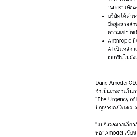
"MRIs" เพื่
บริษัทได้ค้นพ
มีอยู่หลายล
ความเข้าใจเก
Anthropic ม
AI เป็นหลัก
ออกชิปไปยัง
Dario Amodei CEO 
จำเป็นเร่งด่วนใ
"The Urgency of I
ปัญหาของโมเดล AI 
"ผมกังวลมากเกี่ยว
พอ" Amodei เขียน