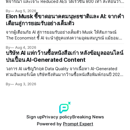
พิจารณา และเจาะ Reduced AES ได้เร็วขึ้น 800 เท่า สะท้อนว่า
AI กำลังก้าวล้ำนักวิจัยด้าน Cryptography ของมนุษย์แล้ว
By
Aug 5, 2026
Elon Musk ชี้ขาดอนาคตมนุษยชาติและ AI: จากคำ
เตือนสู่การยอมรับอย่างเต็มตัว
จากผู้เตือนภัย AI สู่การยอมรับอย่างเต็มตัว Musk ให้สัมภาษณ์
The Economist ชี้ AI จะนำสู่ยุคแห่งความอุดมสมบูรณ์ แม้ยอมรับ
ความเสี่ยงยังมีอยู่จริง
By
Aug 4, 2026
บริษัท AI แห่กว้านซื้อหนังสือเก่า หลังข้อมูลออนไลน์
ปนเปื้อน AI-Generated Content
วงการ AI เผชิญวิกฤต Data Quality จากเนื้อหา AI-Generated
ท่วมอินเทอร์เน็ต บริษัทจึงหันมากว้านซื้อหนังสือพิมพ์ก่อนปี 2022
ที่ปลอดการปนเปื้อน พร้อมเผชิญประเด็น Copyright และ Data
By
Aug 3, 2026
Poisoning ที่ซับซ้อน
Sign up
Privacy policy
Breaking News
Powered by
Prompt Expert