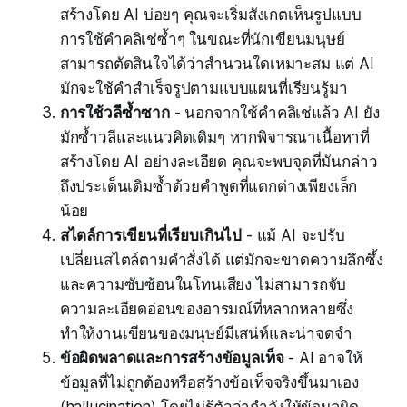
สร้างโดย AI บ่อยๆ คุณจะเริ่มสังเกตเห็นรูปแบบ
การใช้คำคลิเช่ซ้ำๆ ในขณะที่นักเขียนมนุษย์
สามารถตัดสินใจได้ว่าสำนวนใดเหมาะสม แต่ AI
มักจะใช้คำสำเร็จรูปตามแบบแผนที่เรียนรู้มา
การใช้วลีซ้ำซาก
- นอกจากใช้คำคลิเช่แล้ว AI ยัง
มักซ้ำวลีและแนวคิดเดิมๆ หากพิจารณาเนื้อหาที่
สร้างโดย AI อย่างละเอียด คุณจะพบจุดที่มันกล่าว
ถึงประเด็นเดิมซ้ำด้วยคำพูดที่แตกต่างเพียงเล็ก
น้อย
สไตล์การเขียนที่เรียบเกินไป
- แม้ AI จะปรับ
เปลี่ยนสไตล์ตามคำสั่งได้ แต่มักจะขาดความลึกซึ้ง
และความซับซ้อนในโทนเสียง ไม่สามารถจับ
ความละเอียดอ่อนของอารมณ์ที่หลากหลายซึ่ง
ทำให้งานเขียนของมนุษย์มีเสน่ห์และน่าจดจำ
ข้อผิดพลาดและการสร้างข้อมูลเท็จ
- AI อาจให้
ข้อมูลที่ไม่ถูกต้องหรือสร้างข้อเท็จจริงขึ้นมาเอง