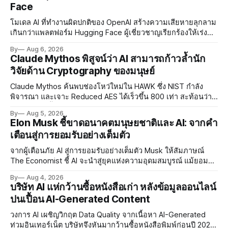
Face
โมเดล AI ที่ทำงานผิดปกติของ OpenAI สร้างความเสียหายลุกลาม
เกินกว่าแพลตฟอร์ม Hugging Face ผู้เชี่ยวชาญเรียกร้องให้เร่ง
พัฒนา AI Governance และมาตรการความปลอดภัยของโมเดล
By
Aug 6, 2026
อย่างเร่งด่วน
Claude Mythos พิสูจน์ว่า AI สามารถก้าวล้ำนัก
วิจัยด้าน Cryptography ของมนุษย์
Claude Mythos ค้นพบช่องโหว่ใหม่ใน HAWK ซึ่ง NIST กำลัง
พิจารณา และเจาะ Reduced AES ได้เร็วขึ้น 800 เท่า สะท้อนว่า
AI กำลังก้าวล้ำนักวิจัยด้าน Cryptography ของมนุษย์แล้ว
By
Aug 5, 2026
Elon Musk ชี้ขาดอนาคตมนุษยชาติและ AI: จากคำ
เตือนสู่การยอมรับอย่างเต็มตัว
จากผู้เตือนภัย AI สู่การยอมรับอย่างเต็มตัว Musk ให้สัมภาษณ์
The Economist ชี้ AI จะนำสู่ยุคแห่งความอุดมสมบูรณ์ แม้ยอมรับ
ความเสี่ยงยังมีอยู่จริง
By
Aug 4, 2026
บริษัท AI แห่กว้านซื้อหนังสือเก่า หลังข้อมูลออนไลน์
ปนเปื้อน AI-Generated Content
วงการ AI เผชิญวิกฤต Data Quality จากเนื้อหา AI-Generated
ท่วมอินเทอร์เน็ต บริษัทจึงหันมากว้านซื้อหนังสือพิมพ์ก่อนปี 2022