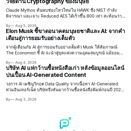
วิจัยด้าน Cryptography ของมนุษย์
Claude Mythos ค้นพบช่องโหว่ใหม่ใน HAWK ซึ่ง NIST กำลัง
พิจารณา และเจาะ Reduced AES ได้เร็วขึ้น 800 เท่า สะท้อนว่า
AI กำลังก้าวล้ำนักวิจัยด้าน Cryptography ของมนุษย์แล้ว
By
Aug 5, 2026
Elon Musk ชี้ขาดอนาคตมนุษยชาติและ AI: จากคำ
เตือนสู่การยอมรับอย่างเต็มตัว
จากผู้เตือนภัย AI สู่การยอมรับอย่างเต็มตัว Musk ให้สัมภาษณ์
The Economist ชี้ AI จะนำสู่ยุคแห่งความอุดมสมบูรณ์ แม้ยอมรับ
ความเสี่ยงยังมีอยู่จริง
By
Aug 4, 2026
บริษัท AI แห่กว้านซื้อหนังสือเก่า หลังข้อมูลออนไลน์
ปนเปื้อน AI-Generated Content
วงการ AI เผชิญวิกฤต Data Quality จากเนื้อหา AI-Generated
ท่วมอินเทอร์เน็ต บริษัทจึงหันมากว้านซื้อหนังสือพิมพ์ก่อนปี 2022
ที่ปลอดการปนเปื้อน พร้อมเผชิญประเด็น Copyright และ Data
By
Aug 3, 2026
Poisoning ที่ซับซ้อน