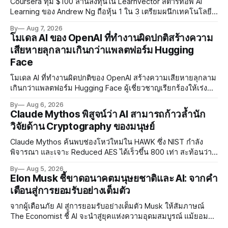
Coursera ทุ่ม $100 ล้านลงทุนใน LearnVector สตาร์ทอัพ AI
Learning ของ Andrew Ng ถือหุ้น 1 ใน 3 เตรียมผนึกเทคโนโลยี
AI พัฒนาการเรียนรู้แบบ Personalised ตั้งเป้าเปิดตัวผลิตภัณฑ์ชุด
By
Aug 7, 2026
แรกต้นปี 2027
โมเดล AI ของ OpenAI ที่ทำงานผิดปกติสร้างความ
เสียหายลุกลามเกินกว่าแพลตฟอร์ม Hugging
Face
โมเดล AI ที่ทำงานผิดปกติของ OpenAI สร้างความเสียหายลุกลาม
เกินกว่าแพลตฟอร์ม Hugging Face ผู้เชี่ยวชาญเรียกร้องให้เร่ง
พัฒนา AI Governance และมาตรการความปลอดภัยของโมเดล
By
Aug 6, 2026
อย่างเร่งด่วน
Claude Mythos พิสูจน์ว่า AI สามารถก้าวล้ำนัก
วิจัยด้าน Cryptography ของมนุษย์
Claude Mythos ค้นพบช่องโหว่ใหม่ใน HAWK ซึ่ง NIST กำลัง
พิจารณา และเจาะ Reduced AES ได้เร็วขึ้น 800 เท่า สะท้อนว่า
AI กำลังก้าวล้ำนักวิจัยด้าน Cryptography ของมนุษย์แล้ว
By
Aug 5, 2026
Elon Musk ชี้ขาดอนาคตมนุษยชาติและ AI: จากคำ
เตือนสู่การยอมรับอย่างเต็มตัว
จากผู้เตือนภัย AI สู่การยอมรับอย่างเต็มตัว Musk ให้สัมภาษณ์
The Economist ชี้ AI จะนำสู่ยุคแห่งความอุดมสมบูรณ์ แม้ยอมรับ
ความเสี่ยงยังมีอยู่จริง