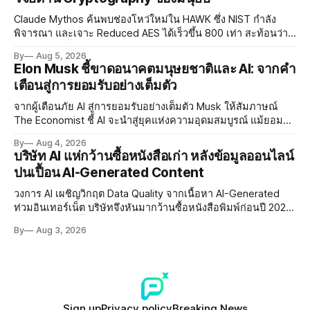
Claude Mythos ค้นพบช่องโหว่ใหม่ใน HAWK ซึ่ง NIST กำลัง
พิจารณา และเจาะ Reduced AES ได้เร็วขึ้น 800 เท่า สะท้อนว่า
AI กำลังก้าวล้ำนักวิจัยด้าน Cryptography ของมนุษย์แล้ว
By
Aug 5, 2026
Elon Musk ชี้ขาดอนาคตมนุษยชาติและ AI: จากคำ
เตือนสู่การยอมรับอย่างเต็มตัว
จากผู้เตือนภัย AI สู่การยอมรับอย่างเต็มตัว Musk ให้สัมภาษณ์
The Economist ชี้ AI จะนำสู่ยุคแห่งความอุดมสมบูรณ์ แม้ยอมรับ
ความเสี่ยงยังมีอยู่จริง
By
Aug 4, 2026
บริษัท AI แห่กว้านซื้อหนังสือเก่า หลังข้อมูลออนไลน์
ปนเปื้อน AI-Generated Content
วงการ AI เผชิญวิกฤต Data Quality จากเนื้อหา AI-Generated
ท่วมอินเทอร์เน็ต บริษัทจึงหันมากว้านซื้อหนังสือพิมพ์ก่อนปี 2022
ที่ปลอดการปนเปื้อน พร้อมเผชิญประเด็น Copyright และ Data
By
Aug 3, 2026
Poisoning ที่ซับซ้อน
Sign up
Privacy policy
Breaking News